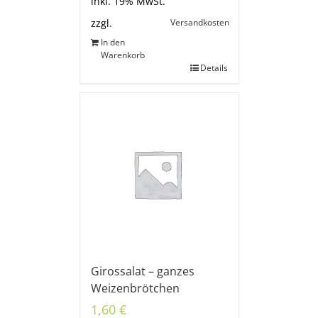
inkl. 19% MwSt.
Versandkosten
zzgl.
In den
Warenkorb
Details
Girossalat – ganzes
Weizenbrötchen
1,60
€