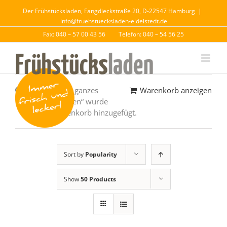
Der Frühstücksladen, Fangdieckstraße 20, D-22547 Hamburg
|
info@fruehstuecksladen-eidelstedt.de
Fax: 040 – 57 00 43 56
Telefon: 040 – 54 56 25
„Matjessalat – ganzes
Warenkorb anzeigen
Weizenbrötchen“ wurde
deinem Warenkorb hinzugefügt.
Sort by
Popularity
Show
50 Products