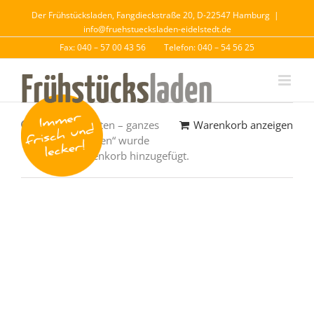
Der Frühstücksladen, Fangdieckstraße 20, D-22547 Hamburg
|
info@fruehstuecksladen-eidelstedt.de
Fax: 040 – 57 00 43 56
Telefon: 040 – 54 56 25
„Käse div. Sorten – ganzes
Warenkorb anzeigen
Weizenbrötchen“ wurde
deinem Warenkorb hinzugefügt.