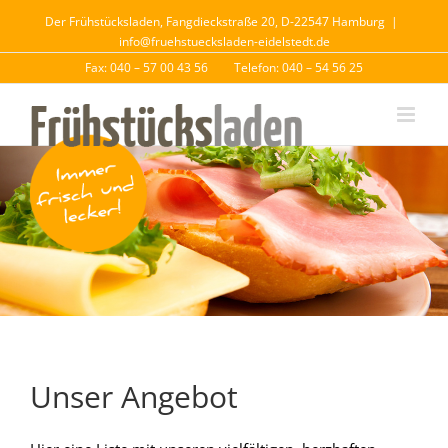
Der Frühstücksladen, Fangdieckstraße 20, D-22547 Hamburg
|
info@fruehstuecksladen-eidelstedt.de
Fax: 040 – 57 00 43 56
Telefon: 040 – 54 56 25
Unser Angebot