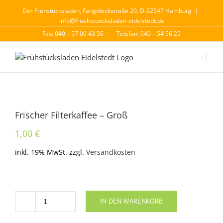
Der Frühstücksladen, Fangdieckstraße 20, D-22547 Hamburg
|
info@fruehstuecksladen-eidelstedt.de
Fax: 040 – 57 00 43 56
Telefon: 040 – 54 56 25
Frischer Filterkaffee – Groß
1,00
€
inkl. 19% MwSt.
zzgl.
Versandkosten
IN DEN WARENKORB
Anzahl