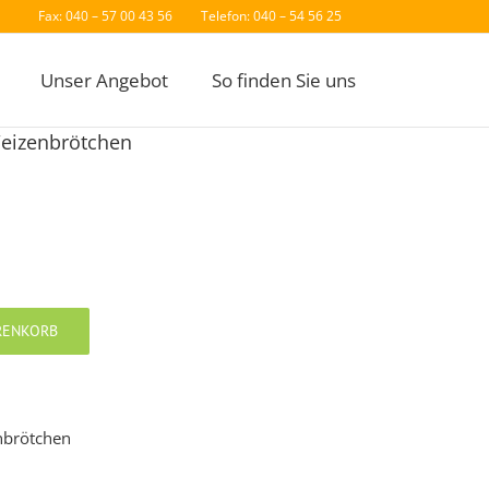
Fax: 040 – 57 00 43 56
Telefon: 040 – 54 56 25
Unser Angebot
So finden Sie uns
Weizenbrötchen
RENKORB
nbrötchen