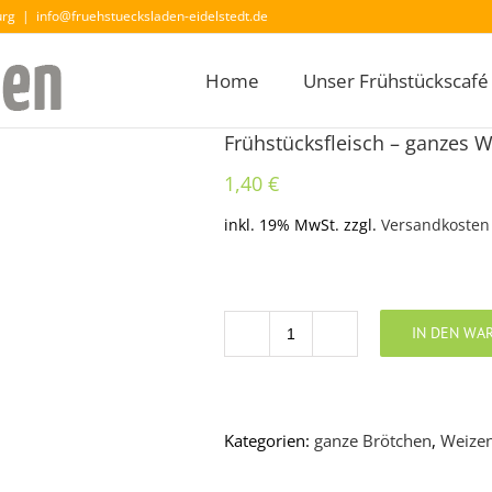
urg
|
info@fruehstuecksladen-eidelstedt.de
Home
Unser Frühstückscafé
Frühstücksfleisch – ganzes 
1,40
€
inkl. 19% MwSt.
zzgl.
Versandkosten
IN DEN WA
Anzahl
Kategorien:
ganze Brötchen
,
Weize