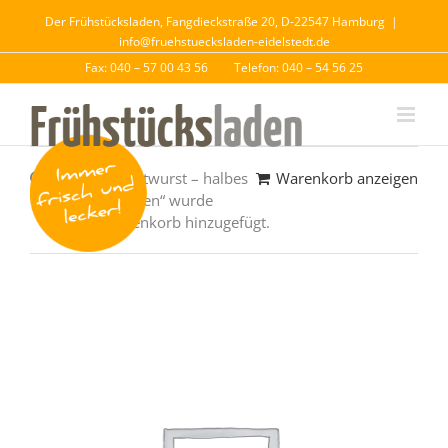
Der Frühstücksladen, Fangdieckstraße 20, D-22547 Hamburg
|
info@fruehstuecksladen-eidelstedt.de
Fax: 040 – 57 00 43 56
Telefon: 040 – 54 56 25
„Schinkenmettwurst – halbes
Warenkorb anzeigen
Weizenbrötchen“ wurde
deinem Warenkorb hinzugefügt.