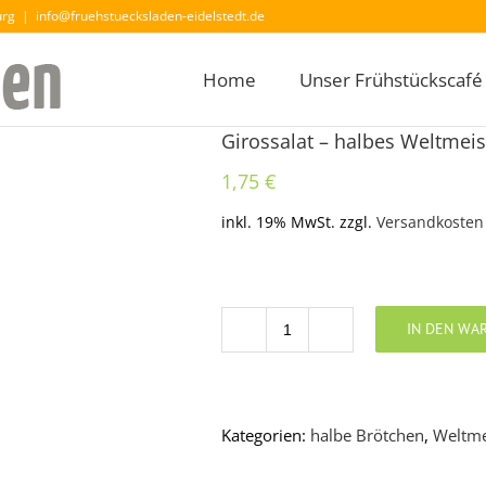
urg
|
info@fruehstuecksladen-eidelstedt.de
Home
Unser Frühstückscafé
Girossalat – halbes Weltmei
1,75
€
inkl. 19% MwSt.
zzgl.
Versandkosten
IN DEN WA
Anzahl
Kategorien:
halbe Brötchen
,
Weltme