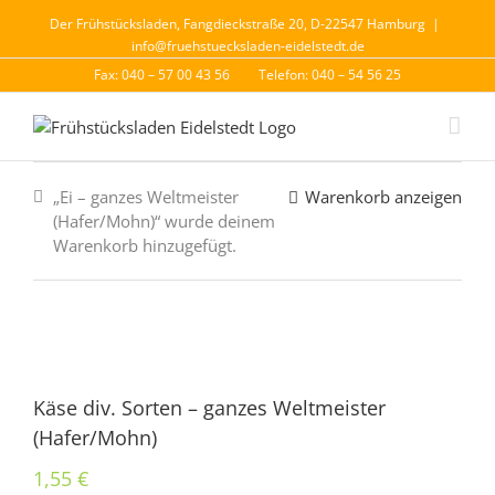
Der Frühstücksladen, Fangdieckstraße 20, D-22547 Hamburg
|
info@fruehstuecksladen-eidelstedt.de
Fax: 040 – 57 00 43 56
Telefon: 040 – 54 56 25
„Ei – ganzes Weltmeister
Warenkorb anzeigen
(Hafer/Mohn)“ wurde deinem
Warenkorb hinzugefügt.
Käse div. Sorten – ganzes Weltmeister
(Hafer/Mohn)
1,55
€