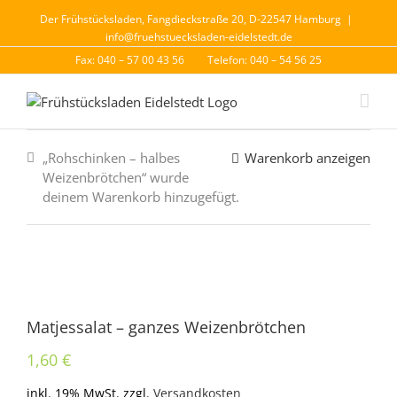
Der Frühstücksladen, Fangdieckstraße 20, D-22547 Hamburg
|
info@fruehstuecksladen-eidelstedt.de
Fax: 040 – 57 00 43 56
Telefon: 040 – 54 56 25
„Rohschinken – halbes
Warenkorb anzeigen
Weizenbrötchen“ wurde
deinem Warenkorb hinzugefügt.
Matjessalat – ganzes Weizenbrötchen
1,60
€
inkl. 19% MwSt.
zzgl.
Versandkosten