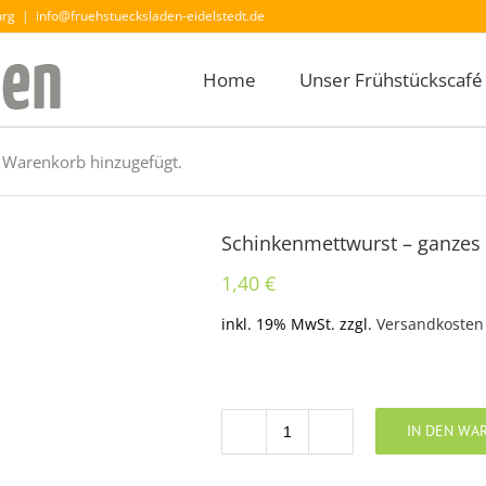
urg
|
info@fruehstuecksladen-eidelstedt.de
Home
Unser Frühstückscafé
 Warenkorb hinzugefügt.
Schinkenmettwurst – ganzes
1,40
€
inkl. 19% MwSt.
zzgl.
Versandkosten
IN DEN WA
Anzahl