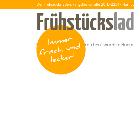
Der Frühstücksladen, Fangdieckstraße 20, D-22547 Hamb
„Ei – ganzes Weizenbrötchen“ wurde deinem