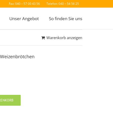
Fax: 040 – 57 00 43 56
Telefon: 040 – 54 56 25
Unser Angebot
So finden Sie uns
Warenkorb anzeigen
 Weizenbrötchen
RENKORB