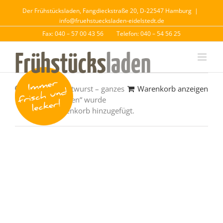
Der Frühstücksladen, Fangdieckstraße 20, D-22547 Hamburg
|
info@fruehstuecksladen-eidelstedt.de
Fax: 040 – 57 00 43 56
Telefon: 040 – 54 56 25
„Schinkenmettwurst – ganzes
Warenkorb anzeigen
Weizenbrötchen“ wurde
deinem Warenkorb hinzugefügt.