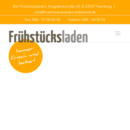
Der Frühstücksladen, Fangdieckstraße 20, D-22547 Hamburg
|
info@fruehstuecksladen-eidelstedt.de
Fax: 040 – 57 00 43 56
Telefon: 040 – 54 56 25