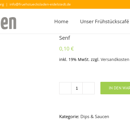
urg
|
info@fruehstuecksladen-eidelstedt.de
Home
Unser Frühstückscafé
Senf
0,10
€
inkl. 19% MwSt.
zzgl.
Versandkosten
IN DEN WA
Anzahl
Kategorie:
Dips & Saucen