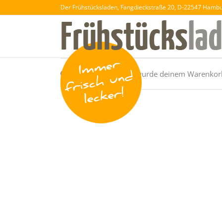
Der Frühstücksladen, Fangdieckstraße 20, D-22547 Hamb
„Schoko-Croissant“ wurde deinem Warenkorb