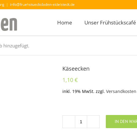
urg
|
info@fruehstuecksladen-eidelstedt.de
Home
Unser Frühstückscafé
 hinzugefügt.
Käseecken
1,10
€
inkl. 19% MwSt.
zzgl.
Versandkosten
IN DEN WA
Anzahl