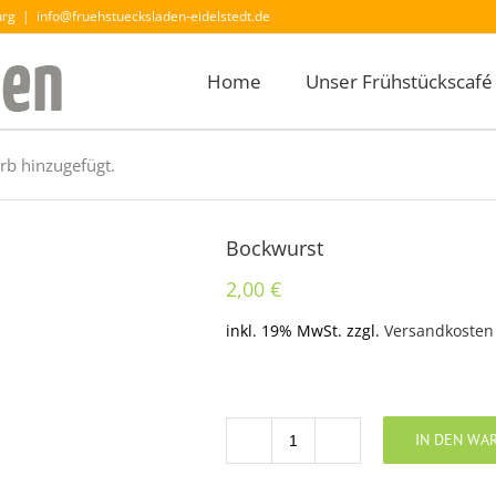
urg
|
info@fruehstuecksladen-eidelstedt.de
Home
Unser Frühstückscafé
b hinzugefügt.
Bockwurst
2,00
€
inkl. 19% MwSt.
zzgl.
Versandkosten
IN DEN WA
Anzahl