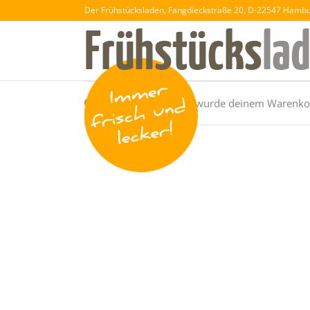
Der Frühstücksladen, Fangdieckstraße 20, D-22547 Hamb
„Wiener Würstchen“ wurde deinem Warenkor