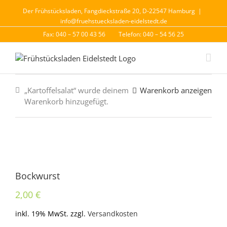
Der Frühstücksladen, Fangdieckstraße 20, D-22547 Hamburg
|
info@fruehstuecksladen-eidelstedt.de
Fax: 040 – 57 00 43 56
Telefon: 040 – 54 56 25
„Kartoffelsalat“ wurde deinem
Warenkorb anzeigen
Warenkorb hinzugefügt.
Bockwurst
2,00
€
inkl. 19% MwSt.
zzgl.
Versandkosten