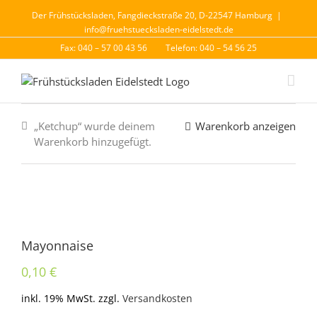
Der Frühstücksladen, Fangdieckstraße 20, D-22547 Hamburg
|
info@fruehstuecksladen-eidelstedt.de
Fax: 040 – 57 00 43 56
Telefon: 040 – 54 56 25
„Ketchup“ wurde deinem
Warenkorb anzeigen
Warenkorb hinzugefügt.
Mayonnaise
0,10
€
inkl. 19% MwSt.
zzgl.
Versandkosten