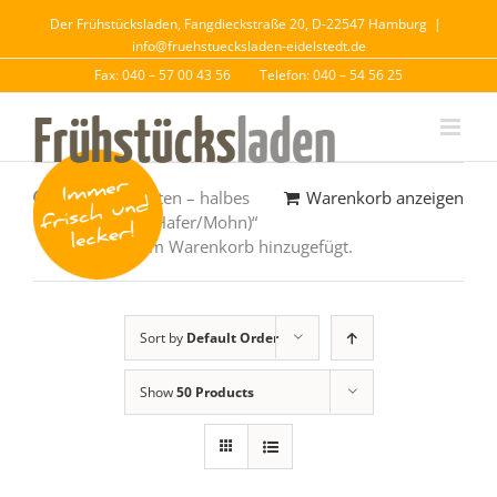
Der Frühstücksladen, Fangdieckstraße 20, D-22547 Hamburg
|
info@fruehstuecksladen-eidelstedt.de
Fax: 040 – 57 00 43 56
Telefon: 040 – 54 56 25
„Käse div. Sorten – halbes
Warenkorb anzeigen
Weltmeister (Hafer/Mohn)“
wurde deinem Warenkorb hinzugefügt.
Sort by
Default Order
Show
50 Products