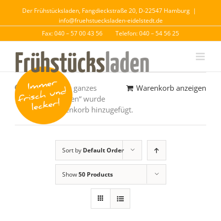
Der Frühstücksladen, Fangdieckstraße 20, D-22547 Hamburg
|
info@fruehstuecksladen-eidelstedt.de
Fax: 040 – 57 00 43 56
Telefon: 040 – 54 56 25
„Fleischsalat – ganzes
Warenkorb anzeigen
Weizenbrötchen“ wurde
deinem Warenkorb hinzugefügt.
Sort by
Default Order
Show
50 Products