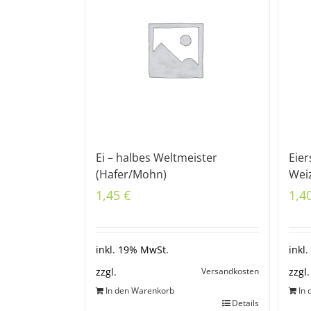
Ei – halbes Weltmeister
Eier
(Hafer/Mohn)
Wei
1,45
€
1,4
inkl. 19% MwSt.
inkl
Versandkosten
zzgl.
zzgl.
In den Warenkorb
In
Details