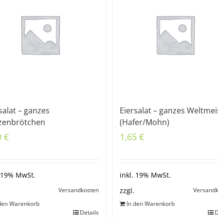
salat – ganzes
Eiersalat – ganzes Weltmei
zenbrötchen
(Hafer/Mohn)
0
€
1,65
€
. 19% MwSt.
inkl. 19% MwSt.
Versandkosten
Versand
zzgl.
 den Warenkorb
In den Warenkorb
Details
D