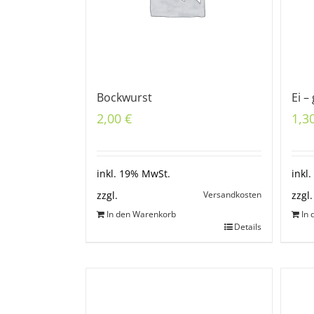
Bockwurst
Ei 
2,00
€
1,3
inkl. 19% MwSt.
inkl
Versandkosten
zzgl.
zzgl.
In den Warenkorb
In
Details