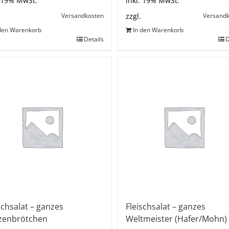
. 19% MwSt.
inkl. 19% MwSt.
Versandkosten
Versand
zzgl.
 den Warenkorb
In den Warenkorb
Details
D
schsalat – ganzes
Fleischsalat – ganzes
zenbrötchen
Weltmeister (Hafer/Mohn)