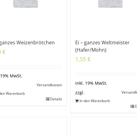
– ganzes Weizenbrötchen
Ei – ganzes Weltmeister
(Hafer/Mohn)
0
€
1,55
€
. 19% MwSt.
inkl. 19% MwSt.
Versandkosten
Versand
zzgl.
 den Warenkorb
Details
In den Warenkorb
D