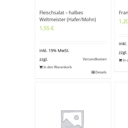
Fleischsalat – halbes
Fra
Weltmeister (Hafer/Mohn)
1,2
1,55
€
inkl
inkl. 19% MwSt.
zzgl.
Versandkosten
zzgl.
In
In den Warenkorb
Details