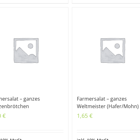
ersalat – ganzes
Farmersalat – ganzes
zenbrötchen
Weltmeister (Hafer/Mohn)
0
€
1,65
€