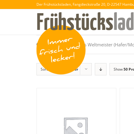
Der Frühstücksladen, Fangdieckstraße 20, D-22547 Hamb
„Farmersalat – halbes Weltmeister (Hafer/
Sort by
Default Order
Show
50 Pr