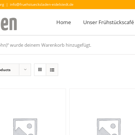
urg
|
info@fruehstuecksladen-eidelstedt.de
Home
Unser Frühstückscafé
Mohn)“ wurde deinem Warenkorb hinzugefügt.
oducts