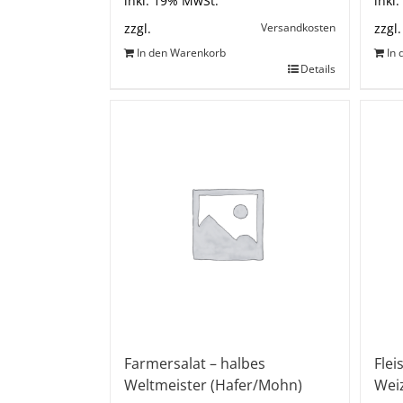
inkl. 19% MwSt.
inkl
Versandkosten
zzgl.
zzgl.
In den Warenkorb
In
Details
Farmersalat – halbes
Flei
Weltmeister (Hafer/Mohn)
Wei