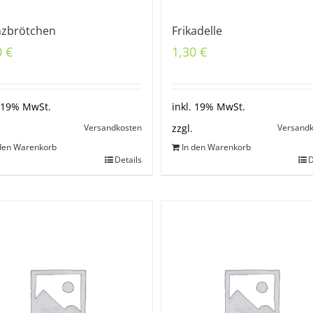
nzbrötchen
Frikadelle
0
€
1,30
€
. 19% MwSt.
inkl. 19% MwSt.
Versandkosten
Versand
zzgl.
 den Warenkorb
In den Warenkorb
Details
D