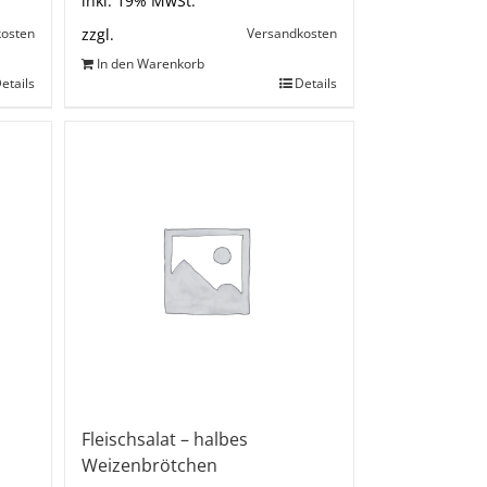
inkl. 19% MwSt.
kosten
Versandkosten
zzgl.
In den Warenkorb
etails
Details
Fleischsalat – halbes
Weizenbrötchen