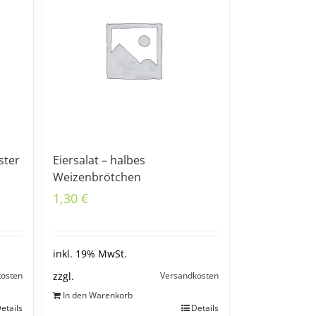
ster
Eiersalat – halbes
Weizenbrötchen
1,30
€
inkl. 19% MwSt.
kosten
Versandkosten
zzgl.
In den Warenkorb
etails
Details