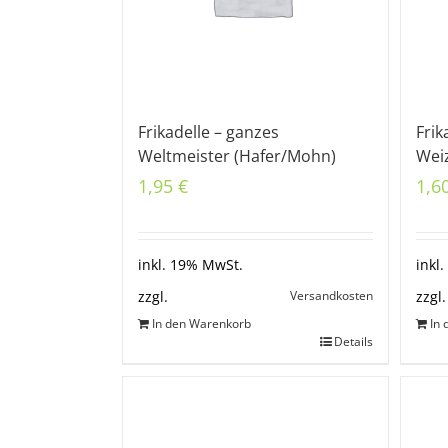
Frikadelle – ganzes
Frik
Weltmeister (Hafer/Mohn)
Wei
1,95
€
1,6
inkl. 19% MwSt.
inkl
Versandkosten
zzgl.
zzgl.
In den Warenkorb
In
Details