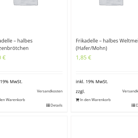
adelle – halbes
Frikadelle – halbes Weltme
zenbrötchen
(Hafer/Mohn)
0
€
1,85
€
. 19% MwSt.
inkl. 19% MwSt.
Versandkosten
Versand
zzgl.
 den Warenkorb
In den Warenkorb
Details
D