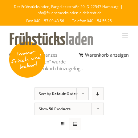
Der Frühstücksladen, Fangdieckstraße 20, D-22547 Hamburg
|
info@fruehstuecksladen-eidelstedt.de
Fax: 040 – 57 00 43 56
Telefon: 040 – 54 56 25
„Girossalat – ganzes
Warenkorb anzeigen
Weizenbrötchen“ wurde
deinem Warenkorb hinzugefügt.
Sort by
Default Order
Show
50 Products