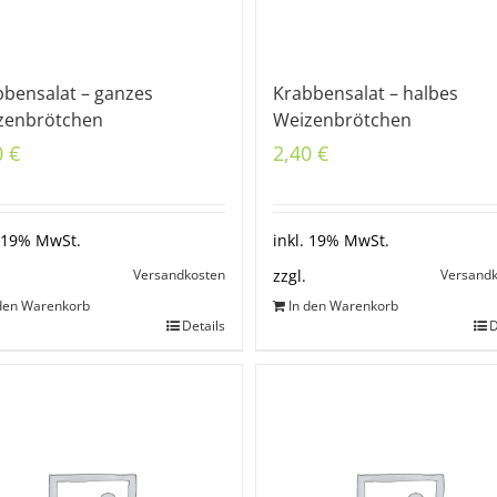
bbensalat – ganzes
Krabbensalat – halbes
zenbrötchen
Weizenbrötchen
0
€
2,40
€
. 19% MwSt.
inkl. 19% MwSt.
Versandkosten
Versand
zzgl.
 den Warenkorb
In den Warenkorb
Details
D