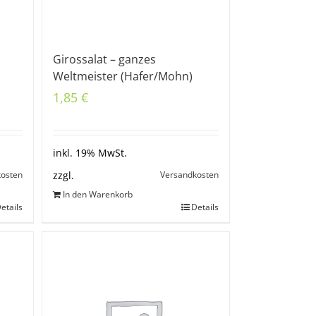
Girossalat – ganzes
Weltmeister (Hafer/Mohn)
1,85
€
inkl. 19% MwSt.
kosten
Versandkosten
zzgl.
In den Warenkorb
etails
Details