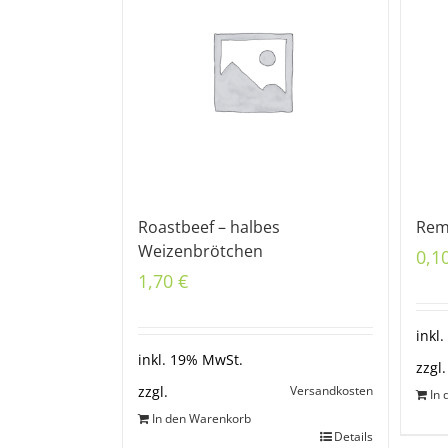
Roastbeef – halbes
Rem
Weizenbrötchen
0,1
1,70
€
inkl
inkl. 19% MwSt.
zzgl.
Versandkosten
zzgl.
In
In den Warenkorb
Details