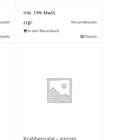
inkl. 19% MwSt.
kosten
Versandkosten
zzgl.
In den Warenkorb
etails
Details
Krabbensalat – ganzes