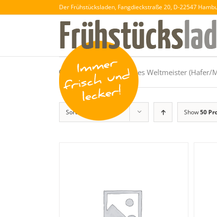
Der Frühstücksladen, Fangdieckstraße 20, D-22547 Hamb
„Krabbensalat – ganzes Weltmeister (Hafer
Sort by
Popularity
Show
50 Pr