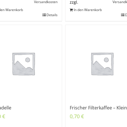
Versandkosten
Versand
zzgl.
 den Warenkorb
In den Warenkorb
Details
D
adelle
Frischer Filterkaffee – Klein
0
€
0,70
€