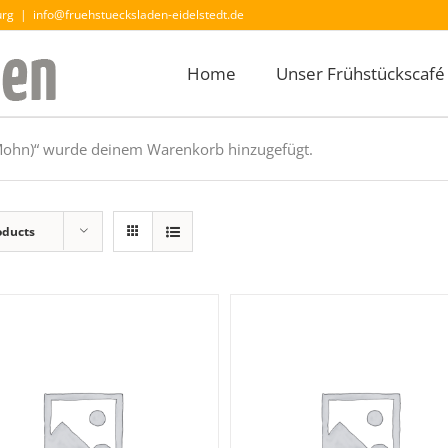
urg
|
info@fruehstuecksladen-eidelstedt.de
Home
Unser Frühstückscafé
/Mohn)“ wurde deinem Warenkorb hinzugefügt.
oducts