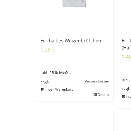
Ei – halbes Weizenbrötchen
Ei –
(Ha
1,25
€
1,4
inkl. 19% MwSt.
inkl
Versandkosten
zzgl.
zzgl.
In den Warenkorb
Details
In