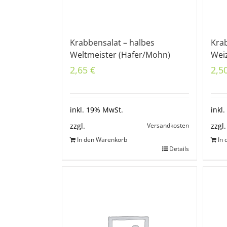
Krabbensalat – halbes
Kra
Weltmeister (Hafer/Mohn)
Wei
2,65
€
2,5
inkl. 19% MwSt.
inkl
Versandkosten
zzgl.
zzgl.
In den Warenkorb
In
Details