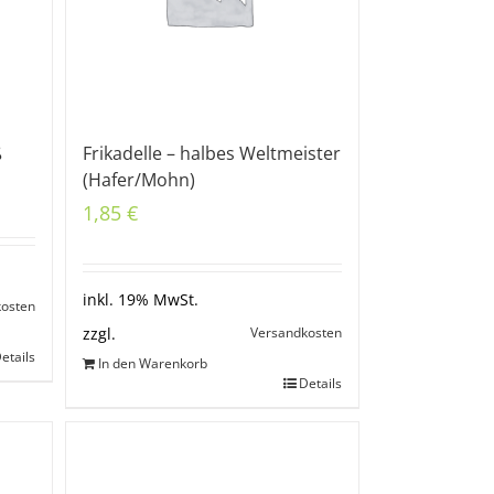
ß
Frikadelle – halbes Weltmeister
(Hafer/Mohn)
1,85
€
inkl. 19% MwSt.
kosten
Versandkosten
zzgl.
etails
In den Warenkorb
Details