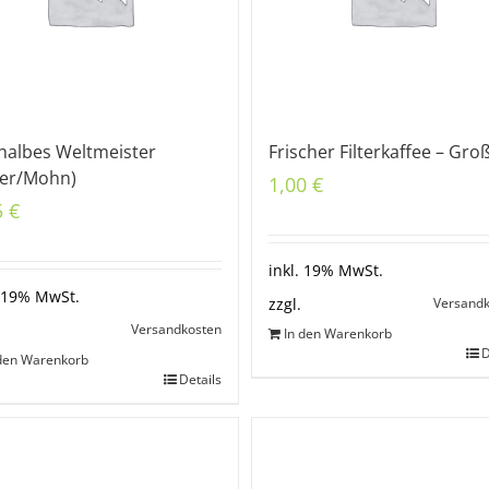
 halbes Weltmeister
Frischer Filterkaffee – Gro
fer/Mohn)
1,00
€
5
€
inkl. 19% MwSt.
. 19% MwSt.
Versand
zzgl.
Versandkosten
In den Warenkorb
D
 den Warenkorb
Details